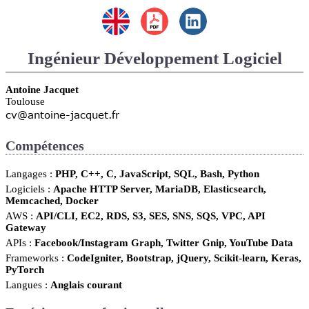
Ingénieur Développement Logiciel
Antoine Jacquet
Toulouse
Compétences
Langages
PHP, C++, C, JavaScript, SQL, Bash, Python
Logiciels
Apache HTTP Server, MariaDB, Elasticsearch,
Memcached, Docker
AWS
API/CLI, EC2, RDS, S3, SES, SNS, SQS, VPC, API
Gateway
APIs
Facebook/Instagram Graph, Twitter Gnip, YouTube Data
Frameworks
CodeIgniter, Bootstrap, jQuery, Scikit-learn, Keras,
PyTorch
Langues
Anglais courant